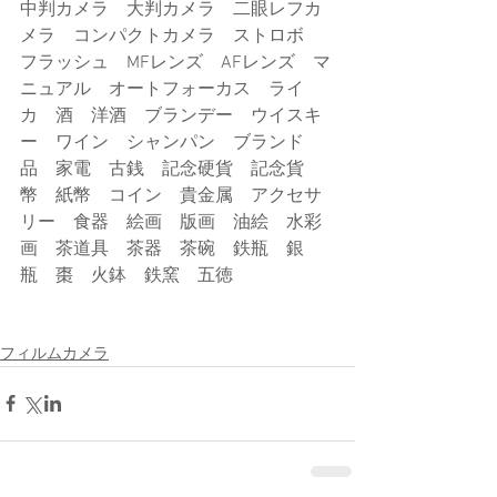
中判カメラ　大判カメラ　二眼レフカ
メラ　コンパクトカメラ　ストロボ　
フラッシュ　MFレンズ　AFレンズ　マ
ニュアル　オートフォーカス　ライ
カ　酒　洋酒　ブランデー　ウイスキ
ー　ワイン　シャンパン　ブランド
品　家電　古銭　記念硬貨　記念貨
幣　紙幣　コイン　貴金属　アクセサ
リー　食器　絵画　版画　油絵　水彩
画　茶道具　茶器　茶碗　鉄瓶　銀
瓶　棗　火鉢　鉄窯　五徳
フィルムカメラ