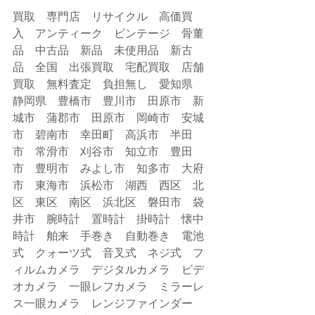
買取　専門店　リサイクル　高価買
入　アンティーク　ビンテージ　骨董
品　中古品　新品　未使用品　新古
品　全国　出張買取　宅配買取　店舗
買取　無料査定　負担無し　愛知県　
静岡県　豊橋市　豊川市　田原市　新
城市　蒲郡市　田原市　岡崎市　安城
市　碧南市　幸田町　高浜市　半田
市　常滑市　刈谷市　知立市　豊田
市　豊明市　みよし市　知多市　大府
市　東海市　浜松市　湖西　西区　北
区　東区　南区　浜北区　磐田市　袋
井市　腕時計　置時計　掛時計　懐中
時計　舶来　手巻き　自動巻き　電池
式　クォーツ式　音叉式　ネジ式　フ
ィルムカメラ　デジタルカメラ　ビデ
オカメラ　一眼レフカメラ　ミラーレ
ス一眼カメラ　レンジファインダー　