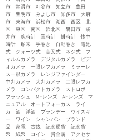
市　常滑市　刈谷市　知立市　豊田
市　豊明市　みよし市　知多市　大府
市　東海市　浜松市　湖西　西区　北
区　東区　南区　浜北区　磐田市　袋
井市　腕時計　置時計　掛時計　懐中
時計　舶来　手巻き　自動巻き　電池
式　クォーツ式　音叉式　ネジ式　フ
ィルムカメラ　デジタルカメラ　ビデ
オカメラ　一眼レフカメラ　ミラーレ
ス一眼カメラ　レンジファインダー　
中判カメラ　大判カメラ　二眼レフカ
メラ　コンパクトカメラ　ストロボ　
フラッシュ　MFレンズ　AFレンズ　マ
ニュアル　オートフォーカス　ライ
カ　酒　洋酒　ブランデー　ウイスキ
ー　ワイン　シャンパン　ブランド
品　家電　古銭　記念硬貨　記念貨
幣　紙幣　コイン　貴金属　アクセサ