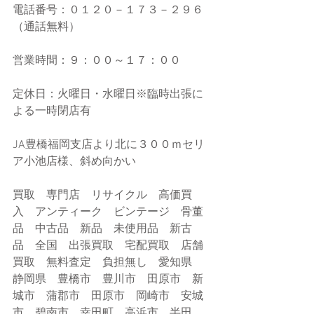
電話番号：０１２０－１７３－２９６
（通話無料）
営業時間：９：００～１７：００
定休日：火曜日・水曜日※臨時出張に
よる一時閉店有
JA豊橋福岡支店より北に３００ｍセリ
ア小池店様、斜め向かい
買取　専門店　リサイクル　高価買
入　アンティーク　ビンテージ　骨董
品　中古品　新品　未使用品　新古
品　全国　出張買取　宅配買取　店舗
買取　無料査定　負担無し　愛知県　
静岡県　豊橋市　豊川市　田原市　新
城市　蒲郡市　田原市　岡崎市　安城
市　碧南市　幸田町　高浜市　半田