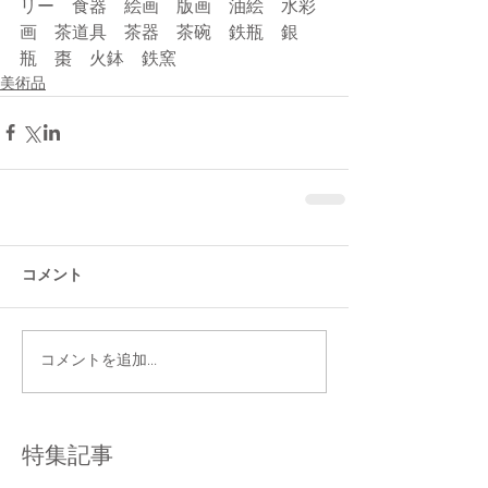
リー　食器　絵画　版画　油絵　水彩
画　茶道具　茶器　茶碗　鉄瓶　銀
瓶　棗　火鉢　鉄窯
美術品
コメント
コメントを追加…
特集記事