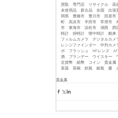
買取　専門店　リサイクル　高
未使用品　新古品　全国　出張
岡県　豊橋市　豊川市　田原市
町　高浜市　半田市　常滑市　
市　東海市　浜松市　湖西　西
時計　掛時計　懐中時計　舶来
フィルムカメラ　デジタルカメ
レンジファインダー　中判カメ
ボ　フラッシュ　MFレンズ　A
酒　ブランデー　ウイスキー　
念貨幣　紙幣　コイン　貴金属
茶器　茶碗　鉄瓶　銀瓶　棗　
貴金属