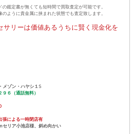
ドの鑑定書が無くても短時間で買取査定が可能です。
像のように貴金属に挟まれた状態でも査定致します。
セサリーは価値あるうちに賢く現金化を
・メゾン・ハヤシ１S
２９６（通話無料）
０
出張による一時閉店有
０ｍセリア小池店様、斜め向かい