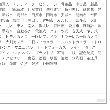
価買入　アンティーク　ビンテージ　骨董品　中古品　新品　
買取　宅配買取　店舗買取　無料査定　負担無し　愛知県　静
　新城市　蒲郡市　田原市　岡崎市　安城市　碧南市　幸田
刈谷市　知立市　豊田市　豊明市　みよし市　知多市　大府
区　北区　東区　南区　浜北区　磐田市　袋井市　腕時計　置
　手巻き　自動巻き　電池式　クォーツ式　音叉式　ネジ式　
ラ　ビデオカメラ　一眼レフカメラ　ミラーレス一眼カメラ　
ラ　大判カメラ　二眼レフカメラ　コンパクトカメラ　ストロ
Fレンズ　マニュアル　オートフォーカス　ライカ　酒　洋
ワイン　シャンパン　ブランド品　家電　古銭　記念硬貨　記
　アクセサリー　食器　絵画　版画　油絵　水彩画　茶道具　
火鉢　鉄窯　金貨　銀貨　外国貨幣