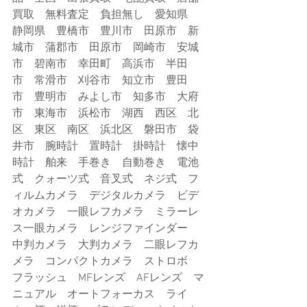
買取　無料査定　負担無し　愛知県　
静岡県　豊橋市　豊川市　田原市　新
城市　蒲郡市　田原市　岡崎市　安城
市　碧南市　幸田町　高浜市　半田
市　常滑市　刈谷市　知立市　豊田
市　豊明市　みよし市　知多市　大府
市　東海市　浜松市　湖西　西区　北
区　東区　南区　浜北区　磐田市　袋
井市　腕時計　置時計　掛時計　懐中
時計　舶来　手巻き　自動巻き　電池
式　クォーツ式　音叉式　ネジ式　フ
ィルムカメラ　デジタルカメラ　ビデ
オカメラ　一眼レフカメラ　ミラーレ
ス一眼カメラ　レンジファインダー　
中判カメラ　大判カメラ　二眼レフカ
メラ　コンパクトカメラ　ストロボ　
フラッシュ　MFレンズ　AFレンズ　マ
ニュアル　オートフォーカス　ライ