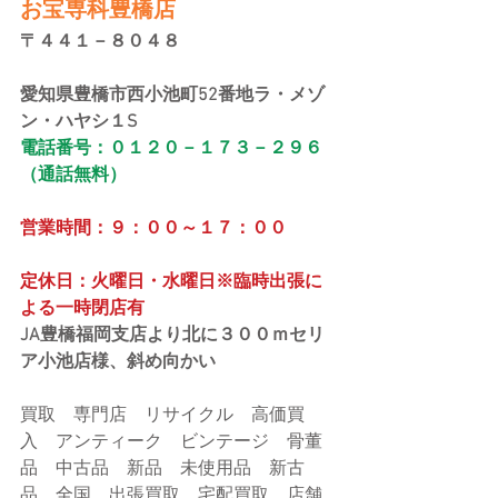
お宝専科豊橋店
〒４４１－８０４８
愛知県豊橋市西小池町52番地ラ・メゾ
ン・ハヤシ１S
電話番号：０１２０－１７３－２９６
（通話無料）
営業時間：９：００～１７：００
定休日：火曜日・水曜日※臨時出張に
よる一時閉店有
JA豊橋福岡支店より北に３００ｍセリ
ア小池店様、斜め向かい
買取　専門店　リサイクル　高価買
入　アンティーク　ビンテージ　骨董
品　中古品　新品　未使用品　新古
品　全国　出張買取　宅配買取　店舗