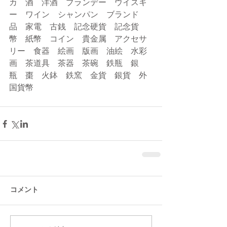
カ　酒　洋酒　ブランデー　ウイスキ
ー　ワイン　シャンパン　ブランド
品　家電　古銭　記念硬貨　記念貨
幣　紙幣　コイン　貴金属　アクセサ
リー　食器　絵画　版画　油絵　水彩
画　茶道具　茶器　茶碗　鉄瓶　銀
瓶　棗　火鉢　鉄窯　金貨　銀貨　外
国貨幣
コメント