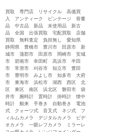
買取　専門店　リサイクル　高価買
入　アンティーク　ビンテージ　骨董
品　中古品　新品　未使用品　新古
品　全国　出張買取　宅配買取　店舗
買取　無料査定　負担無し　愛知県　
静岡県　豊橋市　豊川市　田原市　新
城市　蒲郡市　田原市　岡崎市　安城
市　碧南市　幸田町　高浜市　半田
市　常滑市　刈谷市　知立市　豊田
市　豊明市　みよし市　知多市　大府
市　東海市　浜松市　湖西　西区　北
区　東区　南区　浜北区　磐田市　袋
井市　腕時計　置時計　掛時計　懐中
時計　舶来　手巻き　自動巻き　電池
式　クォーツ式　音叉式　ネジ式　フ
ィルムカメラ　デジタルカメラ　ビデ
オカメラ　一眼レフカメラ　ミラーレ