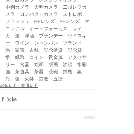
ス一眼カメラ　レンジファインダー　
中判カメラ　大判カメラ　二眼レフカ
メラ　コンパクトカメラ　ストロボ　
フラッシュ　MFレンズ　AFレンズ　マ
ニュアル　オートフォーカス　ライ
カ　酒　洋酒　ブランデー　ウイスキ
ー　ワイン　シャンパン　ブランド
品　家電　古銭　記念硬貨　記念貨
幣　紙幣　コイン　貴金属　アクセサ
リー　食器　絵画　版画　油絵　水彩
画　茶道具　茶器　茶碗　鉄瓶　銀
瓶　棗　火鉢　鉄窯　五徳
記念切手・普通切手