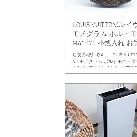
LOUIS VUITTON(ル
モノグラム ポルト
M61970 小銭入れ 
した お宝専科豊橋店
店長の櫻井です。 LOUIS VUIT
ン) モノグラム ポルトモネ・グゼ 
入れ お買取りしました お宝専
科豊橋店 〒４４１－８０４８ 愛知県豊橋市西
小池町52番地ラ・メゾン・ハヤシ１