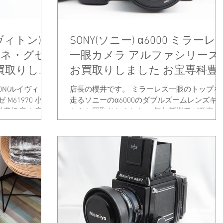
イヴィトン)
SONY(ソニー) α6000 ミラーレ
モネ・グゼ
一眼カメラ アルファシリーズ
お買取りしま
お買取りしました お宝専科豊
橋店
TON(ルイヴィト
店長の櫻井です。 ミラーレス一眼のトップを
M61970 小銭
走るソニーのα6000のダブルズームレンズキ
科豊橋店 お宝専
トをお買取りしました。 毎年新機種が発売さ
れて高性能化されていくカメラ業界なので、
S...
し使わなくなったり買い替えた場合には旧機
は素早く現金化をお勧めします。...