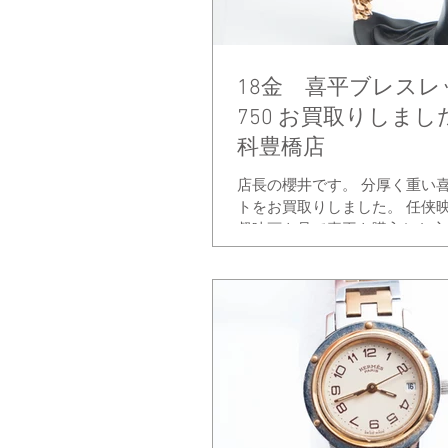
18金 喜平ブレスレッ
750 お買取りしま
科豊橋店
店長の櫻井です。 分厚く重い
トをお買取りしました。 任侠
督映画を見て喜平を購入した方
すが 30年前にこの喜平デザイ
流行になりました。 現在身に
少なくなっていますが...