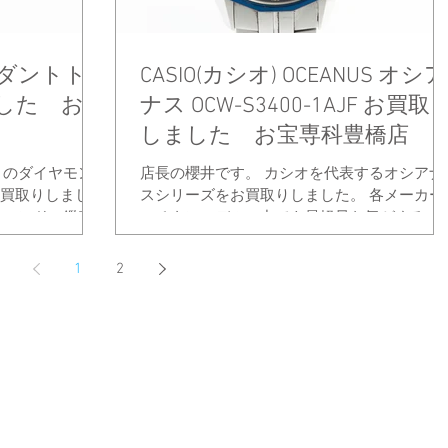
ダントト
CASIO(カシオ) OCEANUS オシア
した お宝
ナス OCW-S3400-1AJF お買取
しました お宝専科豊橋店
ｔのダイヤモン
店長の櫻井です。 カシオを代表するオシアナ
お買取りしまし
スシリーズをお買取りしました。 各メーカー
ヤモンドの鑑定
のチタンモデルの中でも最軽量な気がするの
が可能です。
店長の気のせいでしょうか。 タフソーラーで
像のように貴金
文字盤の視認性も高く派手過ぎず社会人に人
1
2
す。...
があります。...