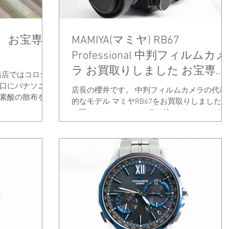
 お宝専科
MAMIYA(マミヤ) RB67
Professional 中判フィルムカメ
ラ お買取りしました お宝専科
橋店ではコロナ
豊橋店
口にパナソニッ
店長の櫻井です。 中判フィルムカメラの代表
素酸の散布を行
的なモデル マミヤRB67をお買取りしました。
一眼レフフィルムカメラと比べてフィルムサ
ズが大きく、プリント時の拡大率が低く粒状
や階調性など高画質な写真が撮れる為、当時
ロ写真家やマニアの方のみ使用していたカメ
です。...