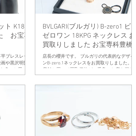
ト K18
BVLGARI(ブルガリ) B-zero1 ビ
した お宝専
ゼロワン 18KPG ネックレス お
買取りしました お宝専科豊橋
店
喜平ブレスレッ
店長の櫻井です。 ブルガリの代表的なデザイ
映画や黒沢明監
ンB-zero.1ネックレスをお買取りしました。 
も多いと思いま
店舗か周って買取価格が一番良いお店を探し
ンは男女問わず
いるお客様でしたが 当店で売却を決めて頂き
着けている方も
ました！ありがとうございます。 ブランドア
クセサリーは発売から現在までデザインが変
らず流用され...