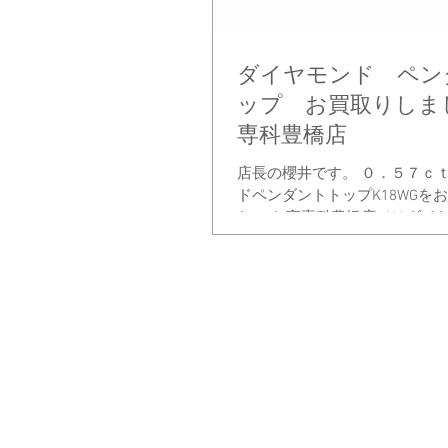
ダイヤモンド ペン
ップ お買取りしま
専科豊橋店
店長の櫻井です。 ０．５７ｃ
ドペンダントトップK18WGを
た。 お宝専科豊橋店ではダイ
書が無くても短時間で買取査定
立て爪リングに付いた状態や画
属に挟まれた状態でも査定致しま