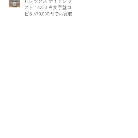
ロレックス デイトジャ
スト 16233 白文字盤コン
ビを670,000円でお買取
しました。
イ
性
プ
ラ