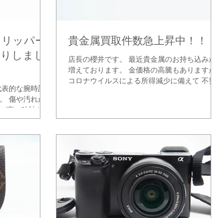
 クリッパー
貴金属買取件数急上昇中！！
取りしまし
店長の櫻井です。 最近貴金属のお持ち込みが
増えております。 金価格の高騰もありますが
コロナウイルスによる所得減少に備えて 不要
代表的な腕時計
なアクセサリーを処分売却する流れがあるよ
。 傷や汚れが
ですね。 遺品整理で出てきたアクセサリーや
が高い時計なの
結婚指輪、婚約指輪、趣味が変わって使わな
属品や電池切れ
なったネックレスなどお...
、使っていない
橋店にお持ち込