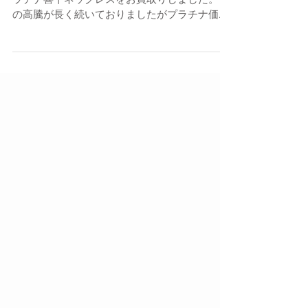
ルショップならお宝専科豊橋店
店長の櫻井です。 インゴットペンダント付きプ
ラチナ喜平ネックレスをお買取りしました。 金
の高騰が長く続いておりましたがプラチナ価格
もじわじわと上昇中！ 使わない指輪や壊れたア
クセサリーがあれば是非お宝専科豊橋店にお持
ち込みください！ お宝専科豊橋店 〒４４１－
８０４８ ...