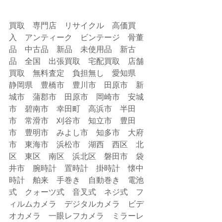
買取　専門店　リサイクル　高価買
入　アンティーク　ビンテージ　骨董
品　中古品　新品　未使用品　新古
品　全国　出張買取　宅配買取　店舗
買取　無料査定　負担無し　愛知県　
静岡県　豊橋市　豊川市　田原市　新
城市　蒲郡市　田原市　岡崎市　安城
市　碧南市　幸田町　高浜市　半田
市　常滑市　刈谷市　知立市　豊田
市　豊明市　みよし市　知多市　大府
市　東海市　浜松市　湖西　西区　北
区　東区　南区　浜北区　磐田市　袋
井市　腕時計　置時計　掛時計　懐中
時計　舶来　手巻き　自動巻き　電池
式　クォーツ式　音叉式　ネジ式　フ
ィルムカメラ　デジタルカメラ　ビデ
オカメラ　一眼レフカメラ　ミラーレ