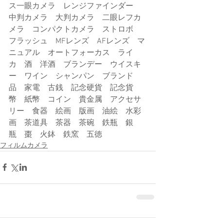
ス一眼カメラ　レンジファインダー　
中判カメラ　大判カメラ　二眼レフカ
メラ　コンパクトカメラ　ストロボ　
フラッシュ　MFレンズ　AFレンズ　マ
ニュアル　オートフォーカス　ライ
カ　酒　洋酒　ブランデー　ウイスキ
ー　ワイン　シャンパン　ブランド
品　家電　古銭　記念硬貨　記念貨
幣　紙幣　コイン　貴金属　アクセサ
リー　食器　絵画　版画　油絵　水彩
画　茶道具　茶器　茶碗　鉄瓶　銀
瓶　棗　火鉢　鉄窯　五徳
フィルムカメラ