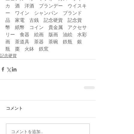
カ　酒　洋酒　ブランデー　ウイスキ
ー　ワイン　シャンパン　ブランド
品　家電　古銭　記念硬貨　記念貨
幣　紙幣　コイン　貴金属　アクセサ
リー　食器　絵画　版画　油絵　水彩
画　茶道具　茶器　茶碗　鉄瓶　銀
瓶　棗　火鉢　鉄窯
記念硬貨
コメント
コメントを追加…