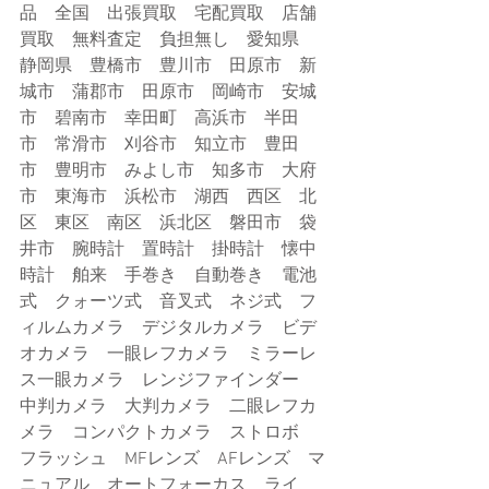
品　全国　出張買取　宅配買取　店舗
買取　無料査定　負担無し　愛知県　
静岡県　豊橋市　豊川市　田原市　新
城市　蒲郡市　田原市　岡崎市　安城
市　碧南市　幸田町　高浜市　半田
市　常滑市　刈谷市　知立市　豊田
市　豊明市　みよし市　知多市　大府
市　東海市　浜松市　湖西　西区　北
区　東区　南区　浜北区　磐田市　袋
井市　腕時計　置時計　掛時計　懐中
時計　舶来　手巻き　自動巻き　電池
式　クォーツ式　音叉式　ネジ式　フ
ィルムカメラ　デジタルカメラ　ビデ
オカメラ　一眼レフカメラ　ミラーレ
ス一眼カメラ　レンジファインダー　
中判カメラ　大判カメラ　二眼レフカ
メラ　コンパクトカメラ　ストロボ　
フラッシュ　MFレンズ　AFレンズ　マ
ニュアル　オートフォーカス　ライ