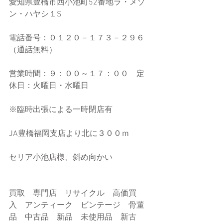
愛知県豊橋市西小池町52番地ラ・メゾ
ン・ハヤシ１S
電話番号：０１２０－１７３－２９６
（通話無料）
営業時間：９：００～１７：００　定
休日：火曜日・水曜日
※臨時出張による一時閉店有
JA豊橋福岡支店より北に３００ｍ
セリア小池店様、斜め向かい
買取　専門店　リサイクル　高価買
入　アンティーク　ビンテージ　骨董
品　中古品　新品　未使用品　新古