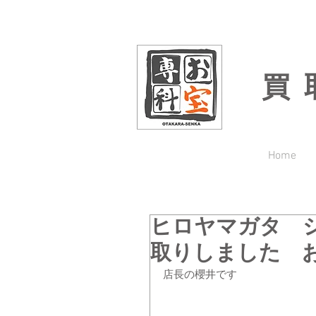
買
Home
ヒロヤマガタ 
取りしました 
店長の櫻井です