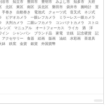
刈谷市　知立市　豊田市　豊明市　みよし市　知多市　大府
区　北区　東区　南区　浜北区　磐田市　袋井市　腕時計　置
　手巻き　自動巻き　電池式　クォーツ式　音叉式　ネジ式　
ラ　ビデオカメラ　一眼レフカメラ　ミラーレス一眼カメラ　
ラ　大判カメラ　二眼レフカメラ　コンパクトカメラ　ストロ
Fレンズ　マニュアル　オートフォーカス　ライカ　酒　洋
ワイン　シャンパン　ブランド品　家電　古銭　記念硬貨　記
　アクセサリー　食器　絵画　版画　油絵　水彩画　茶道具　
火鉢　鉄窯　金貨　銀貨　外国貨幣