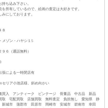
お持ち込み下さい。
絵を所有しているので、絵画の査定は大好きです。
しみにしております。
４８
・メゾン・ハヤシ１S
２９６（通話無料）
０
出張による一時閉店有
０ｍセリア小池店様、斜め向かい
価買入　アンティーク　ビンテージ　骨董品　中古品　新品　
買取　宅配買取　店舗買取　無料査定　負担無し　愛知県　静
　新城市　蒲郡市　田原市　岡崎市　安城市　碧南市　幸田