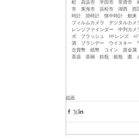
町　高浜市　半田市　常滑市　
市　東海市　浜松市　湖西　西
時計　掛時計　懐中時計　舶来
フィルムカメラ　デジタルカメ
レンジファインダー　中判カメ
ボ　フラッシュ　MFレンズ　A
酒　ブランデー　ウイスキー　
念貨幣　紙幣　コイン　貴金属
茶器　茶碗　鉄瓶　銀瓶　棗　
絵画