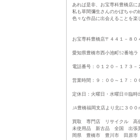
あれば是非、お宝専科豊橋店に
私も草間彌生さんのかぼちゃの
色々な作品に出会えることを楽
お宝専科豊橋店〒４４１－８０
愛知県豊橋市西小池町52番地ラ
電話番号：０１２０－１７３－
営業時間：９：００～１７：０
定休日：火曜日・水曜日※臨時
JA豊橋福岡支店より北に３０
買取　専門店　リサイクル　高
未使用品　新古品　全国　出張
岡県　豊橋市　豊川市　田原市