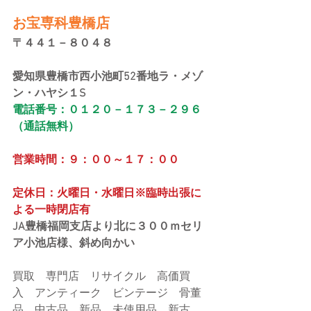
お宝専科豊橋店
〒４４１－８０４８
愛知県豊橋市西小池町52番地ラ・メゾ
ン・ハヤシ１S
電話番号：０１２０－１７３－２９６
（通話無料）
営業時間：９：００～１７：００
定休日：火曜日・水曜日※臨時出張に
よる一時閉店有
JA豊橋福岡支店より北に３００ｍセリ
ア小池店様、斜め向かい
買取　専門店　リサイクル　高価買
入　アンティーク　ビンテージ　骨董
品　中古品　新品　未使用品　新古