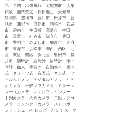
品　全国　出張買取　宅配買取　店舗
買取　無料査定　負担無し　愛知県　
静岡県　豊橋市　豊川市　田原市　新
城市　蒲郡市　田原市　岡崎市　安城
市　碧南市　幸田町　高浜市　半田
市　常滑市　刈谷市　知立市　豊田
市　豊明市　みよし市　知多市　大府
市　東海市　浜松市　湖西　西区　北
区　東区　南区　浜北区　磐田市　袋
井市　腕時計　置時計　掛時計　懐中
時計　舶来　手巻き　自動巻き　電池
式　クォーツ式　音叉式　ネジ式　フ
ィルムカメラ　デジタルカメラ　ビデ
オカメラ　一眼レフカメラ　ミラーレ
ス一眼カメラ　レンジファインダー　
中判カメラ　大判カメラ　二眼レフカ
メラ　コンパクトカメラ　ストロボ　
フラッシュ　MFレンズ　AFレンズ　マ