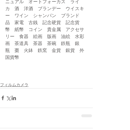
ニュアル　オートフォーカス　ライ
カ　酒　洋酒　ブランデー　ウイスキ
ー　ワイン　シャンパン　ブランド
品　家電　古銭　記念硬貨　記念貨
幣　紙幣　コイン　貴金属　アクセサ
リー　食器　絵画　版画　油絵　水彩
画　茶道具　茶器　茶碗　鉄瓶　銀
瓶　棗　火鉢　鉄窯　金貨　銀貨　外
国貨幣
フィルムカメラ