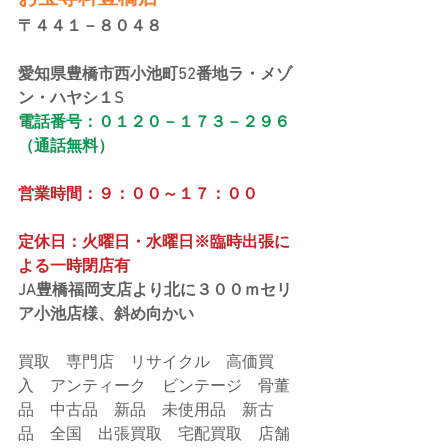
〒４４１－８０４８
愛知県豊橋市西小池町52番地ラ・メゾ
ン・ハヤシ１S
電話番号：０１２０－１７３－２９６
（通話無料）
営業時間：９：００～１７：００
定休日：火曜日・水曜日※臨時出張に
よる一時閉店有
JA豊橋福岡支店より北に３００ｍセリ
ア小池店様、斜め向かい
買取　専門店　リサイクル　高価買
入　アンティーク　ビンテージ　骨董
品　中古品　新品　未使用品　新古
品　全国　出張買取　宅配買取　店舗