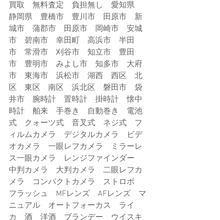
買取　無料査定　負担無し　愛知県　
静岡県　豊橋市　豊川市　田原市　新
城市　蒲郡市　田原市　岡崎市　安城
市　碧南市　幸田町　高浜市　半田
市　常滑市　刈谷市　知立市　豊田
市　豊明市　みよし市　知多市　大府
市　東海市　浜松市　湖西　西区　北
区　東区　南区　浜北区　磐田市　袋
井市　腕時計　置時計　掛時計　懐中
時計　舶来　手巻き　自動巻き　電池
式　クォーツ式　音叉式　ネジ式　フ
ィルムカメラ　デジタルカメラ　ビデ
オカメラ　一眼レフカメラ　ミラーレ
ス一眼カメラ　レンジファインダー　
中判カメラ　大判カメラ　二眼レフカ
メラ　コンパクトカメラ　ストロボ　
フラッシュ　MFレンズ　AFレンズ　マ
ニュアル　オートフォーカス　ライ
カ　酒　洋酒　ブランデー　ウイスキ