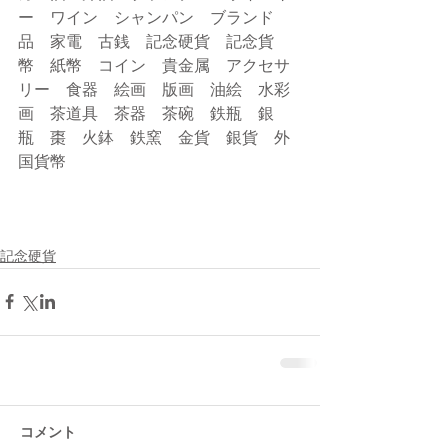
ー　ワイン　シャンパン　ブランド
品　家電　古銭　記念硬貨　記念貨
幣　紙幣　コイン　貴金属　アクセサ
リー　食器　絵画　版画　油絵　水彩
画　茶道具　茶器　茶碗　鉄瓶　銀
瓶　棗　火鉢　鉄窯　金貨　銀貨　外
国貨幣
記念硬貨
コメント