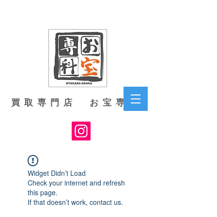
買取専門店 お宝専科
Widget Didn’t Load
Check your internet and refresh
this page.
If that doesn’t work, contact us.