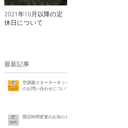
2021年10月以降の定
休日について
イ
橋
最新記事
さ
空調服スターターキット
のお問い合わせについて
開店時間変更のお知らせ