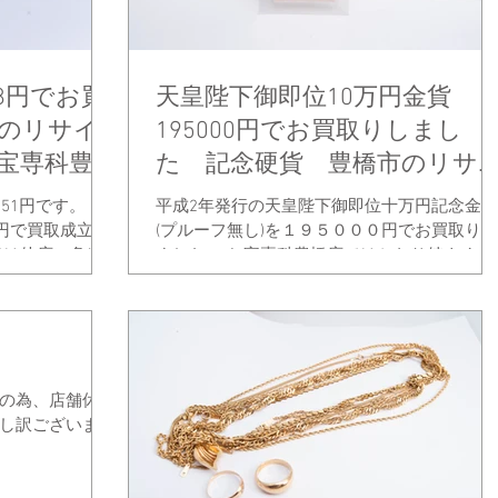
428円でお買
天皇陛下御即位10万円金貨
市のリサイ
195000円でお買取りしまし
宝専科豊橋
た 記念硬貨 豊橋市のリサ
クルショップならお宝専科豊
51円です。
平成2年発行の天皇陛下御即位十万円記念金貨
店
８円で買取成立と
(プルーフ無し)を１９５０００円でお買取りし
では他店に負け
ました。 お宝専科豊橋店ではかなり値よくお
ております。
値段をつけています 買取金額には自信があり
店や有名店があ
ますので、是非お宝専科豊橋店にお持ちくだ
に査定にお越し
い！ 静岡県・愛知県内であれば出張買取にて
対応できますので遠く...
。
の為、店舗休業
し訳ございませ