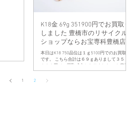
K18金 69g 351900円でお買取
しました 豊橋市のリサイクル
ショップならお宝専科豊橋店
本日はK18 750品位は１ｇ5100円でのお買取
です。 こちら合計は６９ｇありまして３５１
９００円での買取成立となりました。 お宝専
科豊橋店ではお客様の目の前で全て査定して
ります。 商品を預かって事務所に持ち込んだ
1
2
り、お客様から見えない場所で査定する事は
切ありません...