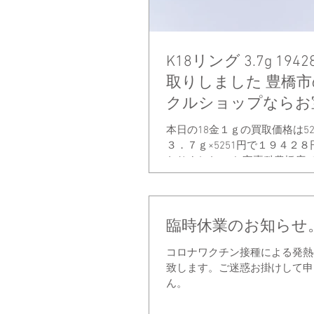
K18リング 3.7g 19
取りしました 豊橋
クルショップならお
店
本日の18金１ｇの買取価格は52
３．７ｇ×5251円で１９４２
なりました。 お宝専科豊橋店
ない価格で貴金属を高額査定し
今まで利用している馴染みのお
ったとしても 是非一度、当店
下さいませ！...
臨時休業のお知らせ
コロナワクチン接種による発熱
致します。ご迷惑お掛けして申
ん。