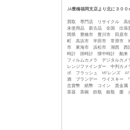
JA豊橋福岡支店より北に３０
買取　専門店　リサイクル　高
未使用品　新古品　全国　出張
岡県　豊橋市　豊川市　田原市
町　高浜市　半田市　常滑市　
市　東海市　浜松市　湖西　西
時計　掛時計　懐中時計　舶来
フィルムカメラ　デジタルカメ
レンジファインダー　中判カメ
ボ　フラッシュ　MFレンズ　A
酒　ブランデー　ウイスキー　
念貨幣　紙幣　コイン　貴金属
茶器　茶碗　鉄瓶　銀瓶　棗　