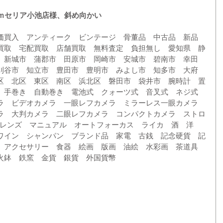
０ｍセリア小池店様、斜め向かい
価買入　アンティーク　ビンテージ　骨董品　中古品　新品　
買取　宅配買取　店舗買取　無料査定　負担無し　愛知県　静
　新城市　蒲郡市　田原市　岡崎市　安城市　碧南市　幸田
刈谷市　知立市　豊田市　豊明市　みよし市　知多市　大府
区　北区　東区　南区　浜北区　磐田市　袋井市　腕時計　置
　手巻き　自動巻き　電池式　クォーツ式　音叉式　ネジ式　
ラ　ビデオカメラ　一眼レフカメラ　ミラーレス一眼カメラ　
ラ　大判カメラ　二眼レフカメラ　コンパクトカメラ　ストロ
Fレンズ　マニュアル　オートフォーカス　ライカ　酒　洋
ワイン　シャンパン　ブランド品　家電　古銭　記念硬貨　記
　アクセサリー　食器　絵画　版画　油絵　水彩画　茶道具　
火鉢　鉄窯　金貨　銀貨　外国貨幣