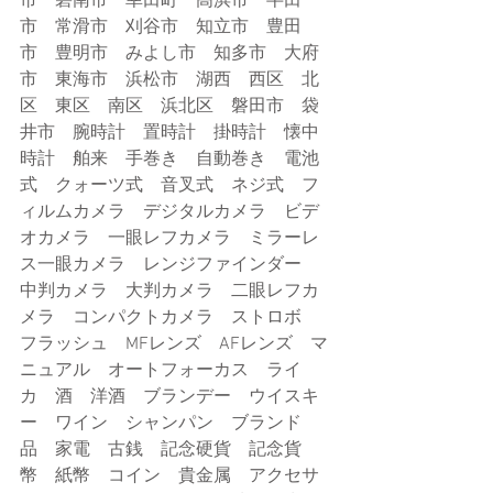
市　碧南市　幸田町　高浜市　半田
市　常滑市　刈谷市　知立市　豊田
市　豊明市　みよし市　知多市　大府
市　東海市　浜松市　湖西　西区　北
区　東区　南区　浜北区　磐田市　袋
井市　腕時計　置時計　掛時計　懐中
時計　舶来　手巻き　自動巻き　電池
式　クォーツ式　音叉式　ネジ式　フ
ィルムカメラ　デジタルカメラ　ビデ
オカメラ　一眼レフカメラ　ミラーレ
ス一眼カメラ　レンジファインダー　
中判カメラ　大判カメラ　二眼レフカ
メラ　コンパクトカメラ　ストロボ　
フラッシュ　MFレンズ　AFレンズ　マ
ニュアル　オートフォーカス　ライ
カ　酒　洋酒　ブランデー　ウイスキ
ー　ワイン　シャンパン　ブランド
品　家電　古銭　記念硬貨　記念貨
幣　紙幣　コイン　貴金属　アクセサ