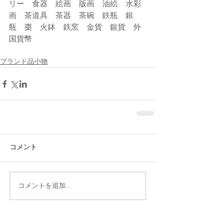
リー　食器　絵画　版画　油絵　水彩
画　茶道具　茶器　茶碗　鉄瓶　銀
瓶　棗　火鉢　鉄窯　金貨　銀貨　外
国貨幣
ブランド品小物
コメント
コメントを追加…