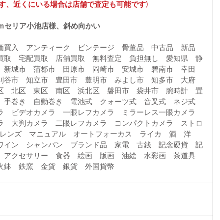
す、近くにいる場合は店舗で査定も可能です)
０ｍセリア小池店様、斜め向かい
価買入　アンティーク　ビンテージ　骨董品　中古品　新品　
買取　宅配買取　店舗買取　無料査定　負担無し　愛知県　静
　新城市　蒲郡市　田原市　岡崎市　安城市　碧南市　幸田
刈谷市　知立市　豊田市　豊明市　みよし市　知多市　大府
区　北区　東区　南区　浜北区　磐田市　袋井市　腕時計　置
　手巻き　自動巻き　電池式　クォーツ式　音叉式　ネジ式　
ラ　ビデオカメラ　一眼レフカメラ　ミラーレス一眼カメラ　
ラ　大判カメラ　二眼レフカメラ　コンパクトカメラ　ストロ
Fレンズ　マニュアル　オートフォーカス　ライカ　酒　洋
ワイン　シャンパン　ブランド品　家電　古銭　記念硬貨　記
　アクセサリー　食器　絵画　版画　油絵　水彩画　茶道具　
火鉢　鉄窯　金貨　銀貨　外国貨幣