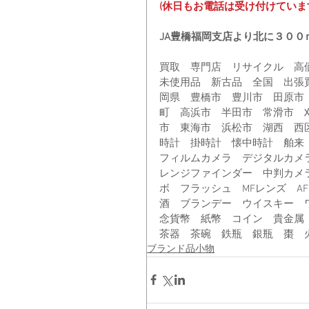
(休日もお電話は受け付けていま
JA豊橋福岡支店より北に３０
買取　専門店　リサイクル　高
未使用品　新古品　全国　出張
岡県　豊橋市　豊川市　田原市
町　高浜市　半田市　常滑市　
市　東海市　浜松市　湖西　西
時計　掛時計　懐中時計　舶来
フィルムカメラ　デジタルカメ
レンジファインダー　中判カメ
ボ　フラッシュ　MFレンズ　A
酒　ブランデー　ウイスキー　
念貨幣　紙幣　コイン　貴金属
茶器　茶碗　鉄瓶　銀瓶　棗　
ブランド品小物