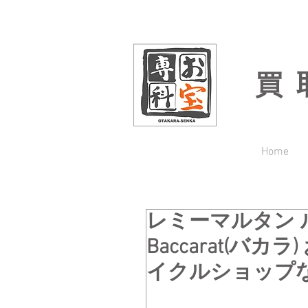
買
Home
レミーマルタン 
Baccarat(バ
イクルショップ