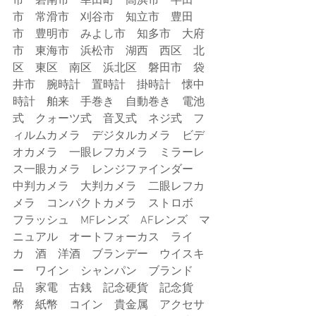
市　碧南市　幸田町　高浜市　半田
市　常滑市　刈谷市　知立市　豊田
市　豊明市　みよし市　知多市　大府
市　東海市　浜松市　湖西　西区　北
区　東区　南区　浜北区　磐田市　袋
井市　腕時計　置時計　掛時計　懐中
時計　舶来　手巻き　自動巻き　電池
式　クォーツ式　音叉式　ネジ式　フ
ィルムカメラ　デジタルカメラ　ビデ
オカメラ　一眼レフカメラ　ミラーレ
ス一眼カメラ　レンジファインダー　
中判カメラ　大判カメラ　二眼レフカ
メラ　コンパクトカメラ　ストロボ　
フラッシュ　MFレンズ　AFレンズ　マ
ニュアル　オートフォーカス　ライ
カ　酒　洋酒　ブランデー　ウイスキ
ー　ワイン　シャンパン　ブランド
品　家電　古銭　記念硬貨　記念貨
幣　紙幣　コイン　貴金属　アクセサ