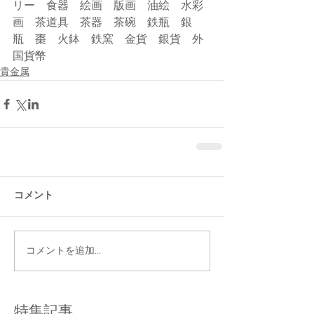
リー　食器　絵画　版画　油絵　水彩
画　茶道具　茶器　茶碗　鉄瓶　銀
瓶　棗　火鉢　鉄窯　金貨　銀貨　外
国貨幣
貴金属
コメント
コメントを追加…
特集記事