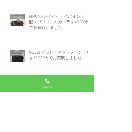
NIKON F3HP ハイアイポイント 一
眼レフフィルムカメラを40,000円
でお買取しました。
GUCCI ブロンディトップハンドル
を93,000円でお買取しました
Phone
ロレックス デイトジャスト 16233
白文字盤コンビを670,000円でお買
取しました。
アーカイブ