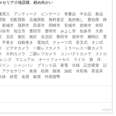
０ｍセリア小池店様、斜め向かい
価買入　アンティーク　ビンテージ　骨董品　中古品　新品　
買取　宅配買取　店舗買取　無料査定　負担無し　愛知県　静
　新城市　蒲郡市　田原市　岡崎市　安城市　碧南市　幸田
刈谷市　知立市　豊田市　豊明市　みよし市　知多市　大府
区　北区　東区　南区　浜北区　磐田市　袋井市　腕時計　置
　手巻き　自動巻き　電池式　クォーツ式　音叉式　ネジ式　
ラ　ビデオカメラ　一眼レフカメラ　ミラーレス一眼カメラ　
ラ　大判カメラ　二眼レフカメラ　コンパクトカメラ　ストロ
Fレンズ　マニュアル　オートフォーカス　ライカ　酒　洋
ワイン　シャンパン　ブランド品　家電　古銭　記念硬貨　記
　アクセサリー　食器　絵画　版画　油絵　水彩画　茶道具　
火鉢　鉄窯　金貨　銀貨　外国貨幣