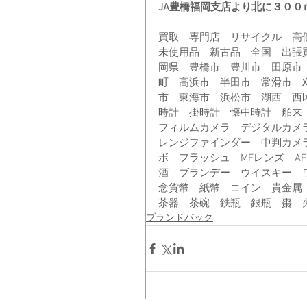
JA豊橋福岡支店より北に３０
買取　専門店　リサイクル　高
未使用品　新古品　全国　出張
岡県　豊橋市　豊川市　田原市
町　高浜市　半田市　常滑市　
市　東海市　浜松市　湖西　西
時計　掛時計　懐中時計　舶来
フィルムカメラ　デジタルカメ
レンジファインダー　中判カメ
ボ　フラッシュ　MFレンズ　A
酒　ブランデー　ウイスキー　
念貨幣　紙幣　コイン　貴金属
茶器　茶碗　鉄瓶　銀瓶　棗　
ブランドバック