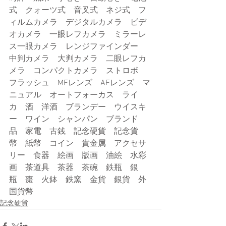
式　クォーツ式　音叉式　ネジ式　フ
ィルムカメラ　デジタルカメラ　ビデ
オカメラ　一眼レフカメラ　ミラーレ
ス一眼カメラ　レンジファインダー　
中判カメラ　大判カメラ　二眼レフカ
メラ　コンパクトカメラ　ストロボ　
フラッシュ　MFレンズ　AFレンズ　マ
ニュアル　オートフォーカス　ライ
カ　酒　洋酒　ブランデー　ウイスキ
ー　ワイン　シャンパン　ブランド
品　家電　古銭　記念硬貨　記念貨
幣　紙幣　コイン　貴金属　アクセサ
リー　食器　絵画　版画　油絵　水彩
画　茶道具　茶器　茶碗　鉄瓶　銀
瓶　棗　火鉢　鉄窯　金貨　銀貨　外
国貨幣
記念硬貨