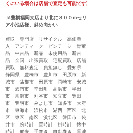
くにいる場合は店舗で査定も可能です)
JA豊橋福岡支店より北に３００ｍセリ
ア小池店様、斜め向かい
買取　専門店　リサイクル　高価買
入　アンティーク　ビンテージ　骨董
品　中古品　新品　未使用品　新古
品　全国　出張買取　宅配買取　店舗
買取　無料査定　負担無し　愛知県　
静岡県　豊橋市　豊川市　田原市　新
城市　蒲郡市　田原市　岡崎市　安城
市　碧南市　幸田町　高浜市　半田
市　常滑市　刈谷市　知立市　豊田
市　豊明市　みよし市　知多市　大府
市　東海市　浜松市　湖西　西区　北
区　東区　南区　浜北区　磐田市　袋
井市　腕時計　置時計　掛時計　懐中
時計　舶来　手巻き　自動巻き　電池