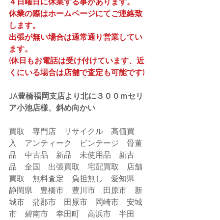
４日曜日に休業する事があります。
休業の際はホームページにてご連絡致
します。
出張が無い場合は通常通り営業してい
ます。
(休日もお電話は受け付けています、近
くにいる場合は店舗で査定も可能です)
JA豊橋福岡支店より北に３００ｍセリ
ア小池店様、斜め向かい
買取　専門店　リサイクル　高価買
入　アンティーク　ビンテージ　骨董
品　中古品　新品　未使用品　新古
品　全国　出張買取　宅配買取　店舗
買取　無料査定　負担無し　愛知県　
静岡県　豊橋市　豊川市　田原市　新
城市　蒲郡市　田原市　岡崎市　安城
市　碧南市　幸田町　高浜市　半田