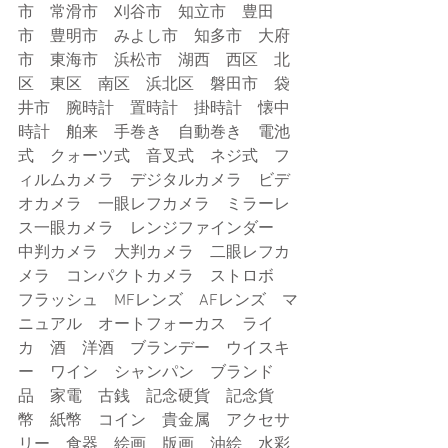
市　常滑市　刈谷市　知立市　豊田
市　豊明市　みよし市　知多市　大府
市　東海市　浜松市　湖西　西区　北
区　東区　南区　浜北区　磐田市　袋
井市　腕時計　置時計　掛時計　懐中
時計　舶来　手巻き　自動巻き　電池
式　クォーツ式　音叉式　ネジ式　フ
ィルムカメラ　デジタルカメラ　ビデ
オカメラ　一眼レフカメラ　ミラーレ
ス一眼カメラ　レンジファインダー　
中判カメラ　大判カメラ　二眼レフカ
メラ　コンパクトカメラ　ストロボ　
フラッシュ　MFレンズ　AFレンズ　マ
ニュアル　オートフォーカス　ライ
カ　酒　洋酒　ブランデー　ウイスキ
ー　ワイン　シャンパン　ブランド
品　家電　古銭　記念硬貨　記念貨
幣　紙幣　コイン　貴金属　アクセサ
リー　食器　絵画　版画　油絵　水彩