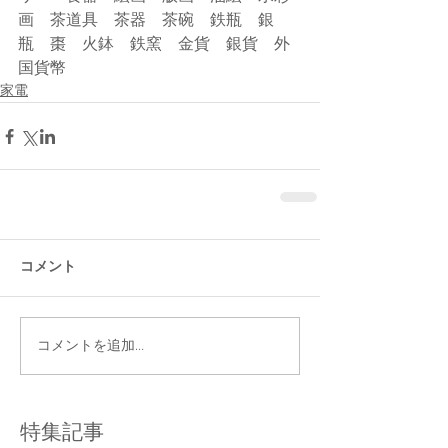
画　茶道具　茶器　茶碗　鉄瓶　銀
瓶　棗　火鉢　鉄窯　金貨　銀貨　外
国貨幣
家電
コメント
コメントを追加…
特集記事