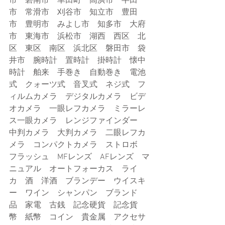
市　碧南市　幸田町　高浜市　半田
市　常滑市　刈谷市　知立市　豊田
市　豊明市　みよし市　知多市　大府
市　東海市　浜松市　湖西　西区　北
区　東区　南区　浜北区　磐田市　袋
井市　腕時計　置時計　掛時計　懐中
時計　舶来　手巻き　自動巻き　電池
式　クォーツ式　音叉式　ネジ式　フ
ィルムカメラ　デジタルカメラ　ビデ
オカメラ　一眼レフカメラ　ミラーレ
ス一眼カメラ　レンジファインダー　
中判カメラ　大判カメラ　二眼レフカ
メラ　コンパクトカメラ　ストロボ　
フラッシュ　MFレンズ　AFレンズ　マ
ニュアル　オートフォーカス　ライ
カ　酒　洋酒　ブランデー　ウイスキ
ー　ワイン　シャンパン　ブランド
品　家電　古銭　記念硬貨　記念貨
幣　紙幣　コイン　貴金属　アクセサ