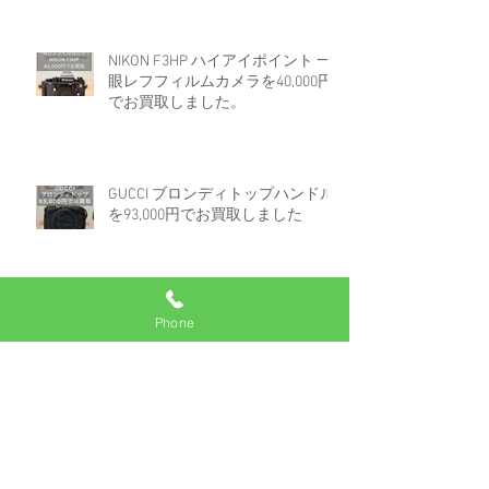
NIKON F3HP ハイアイポイント 一
眼レフフィルムカメラを40,000円
でお買取しました。
GUCCI ブロンディトップハンドル
を93,000円でお買取しました
Phone
ロレックス デイトジャスト 16233
白文字盤コンビを670,000円でお買
取しました。
アーカイブ