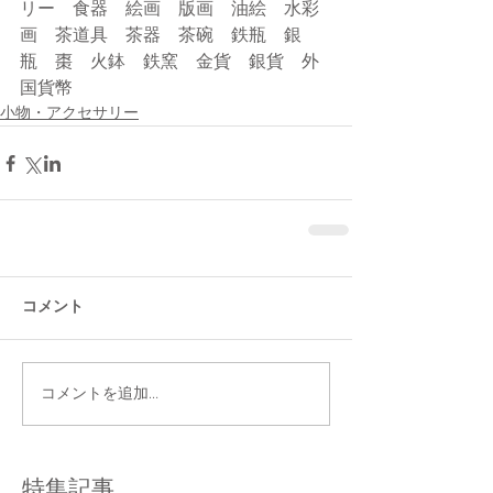
リー　食器　絵画　版画　油絵　水彩
画　茶道具　茶器　茶碗　鉄瓶　銀
瓶　棗　火鉢　鉄窯　金貨　銀貨　外
国貨幣
小物・アクセサリー
コメント
コメントを追加…
特集記事