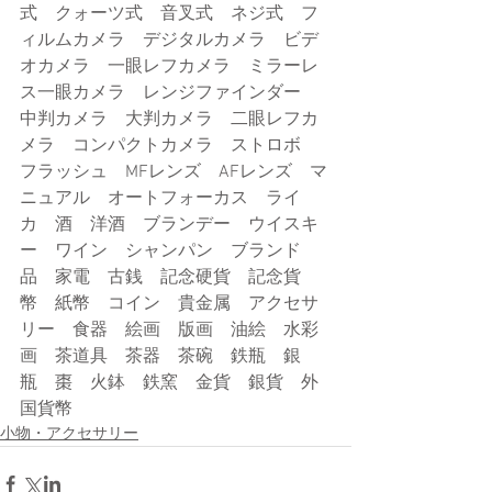
式　クォーツ式　音叉式　ネジ式　フ
ィルムカメラ　デジタルカメラ　ビデ
オカメラ　一眼レフカメラ　ミラーレ
ス一眼カメラ　レンジファインダー　
中判カメラ　大判カメラ　二眼レフカ
メラ　コンパクトカメラ　ストロボ　
フラッシュ　MFレンズ　AFレンズ　マ
ニュアル　オートフォーカス　ライ
カ　酒　洋酒　ブランデー　ウイスキ
ー　ワイン　シャンパン　ブランド
品　家電　古銭　記念硬貨　記念貨
幣　紙幣　コイン　貴金属　アクセサ
リー　食器　絵画　版画　油絵　水彩
画　茶道具　茶器　茶碗　鉄瓶　銀
瓶　棗　火鉢　鉄窯　金貨　銀貨　外
国貨幣
小物・アクセサリー