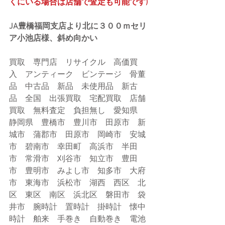
くにいる場合は店舗で査定も可能です)
JA豊橋福岡支店より北に３００ｍセリ
ア小池店様、斜め向かい
買取　専門店　リサイクル　高価買
入　アンティーク　ビンテージ　骨董
品　中古品　新品　未使用品　新古
品　全国　出張買取　宅配買取　店舗
買取　無料査定　負担無し　愛知県　
静岡県　豊橋市　豊川市　田原市　新
城市　蒲郡市　田原市　岡崎市　安城
市　碧南市　幸田町　高浜市　半田
市　常滑市　刈谷市　知立市　豊田
市　豊明市　みよし市　知多市　大府
市　東海市　浜松市　湖西　西区　北
区　東区　南区　浜北区　磐田市　袋
井市　腕時計　置時計　掛時計　懐中
時計　舶来　手巻き　自動巻き　電池