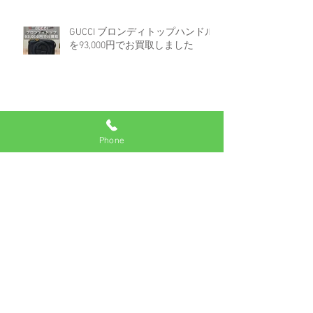
GUCCI ブロンディトップハンドル
を93,000円でお買取しました
ロレックス デイトジャスト 16233
白文字盤コンビを670,000円でお買
Phone
取しました。
アーカイブ
2025年7月
（2）
2件の記事
2025年6月
（1）
1件の記事
2025年5月
（2）
2件の記事
2024年8月
（3）
3件の記事
2024年7月
（1）
1件の記事
2024年6月
（2）
2件の記事