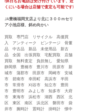
(休日もお電話は受け付けています、近
くにいる場合は店舗で査定も可能です)
JA豊橋福岡支店より北に３００ｍセリ
ア小池店様、斜め向かい
買取　専門店　リサイクル　高価買
入　アンティーク　ビンテージ　骨董
品　中古品　新品　未使用品　新古
品　全国　出張買取　宅配買取　店舗
買取　無料査定　負担無し　愛知県　
静岡県　豊橋市　豊川市　田原市　新
城市　蒲郡市　田原市　岡崎市　安城
市　碧南市　幸田町　高浜市　半田
市　常滑市　刈谷市　知立市　豊田
市　豊明市　みよし市　知多市　大府
市　東海市　浜松市　湖西　西区　北
区　東区　南区　浜北区　磐田市　袋
井市　腕時計　置時計　掛時計　懐中