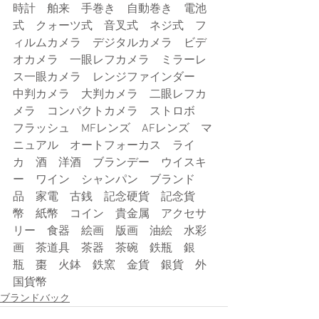
時計　舶来　手巻き　自動巻き　電池
式　クォーツ式　音叉式　ネジ式　フ
ィルムカメラ　デジタルカメラ　ビデ
オカメラ　一眼レフカメラ　ミラーレ
ス一眼カメラ　レンジファインダー　
中判カメラ　大判カメラ　二眼レフカ
メラ　コンパクトカメラ　ストロボ　
フラッシュ　MFレンズ　AFレンズ　マ
ニュアル　オートフォーカス　ライ
カ　酒　洋酒　ブランデー　ウイスキ
ー　ワイン　シャンパン　ブランド
品　家電　古銭　記念硬貨　記念貨
幣　紙幣　コイン　貴金属　アクセサ
リー　食器　絵画　版画　油絵　水彩
画　茶道具　茶器　茶碗　鉄瓶　銀
瓶　棗　火鉢　鉄窯　金貨　銀貨　外
国貨幣
ブランドバック