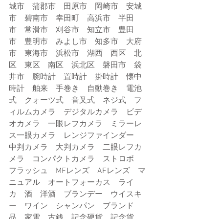
城市　蒲郡市　田原市　岡崎市　安城
市　碧南市　幸田町　高浜市　半田
市　常滑市　刈谷市　知立市　豊田
市　豊明市　みよし市　知多市　大府
市　東海市　浜松市　湖西　西区　北
区　東区　南区　浜北区　磐田市　袋
井市　腕時計　置時計　掛時計　懐中
時計　舶来　手巻き　自動巻き　電池
式　クォーツ式　音叉式　ネジ式　フ
ィルムカメラ　デジタルカメラ　ビデ
オカメラ　一眼レフカメラ　ミラーレ
ス一眼カメラ　レンジファインダー　
中判カメラ　大判カメラ　二眼レフカ
メラ　コンパクトカメラ　ストロボ　
フラッシュ　MFレンズ　AFレンズ　マ
ニュアル　オートフォーカス　ライ
カ　酒　洋酒　ブランデー　ウイスキ
ー　ワイン　シャンパン　ブランド
品　家電　古銭　記念硬貨　記念貨