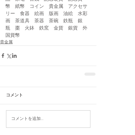
幣　紙幣　コイン　貴金属　アクセサ
リー　食器　絵画　版画　油絵　水彩
画　茶道具　茶器　茶碗　鉄瓶　銀
瓶　棗　火鉢　鉄窯　金貨　銀貨　外
国貨幣
貴金属
コメント
コメントを追加…