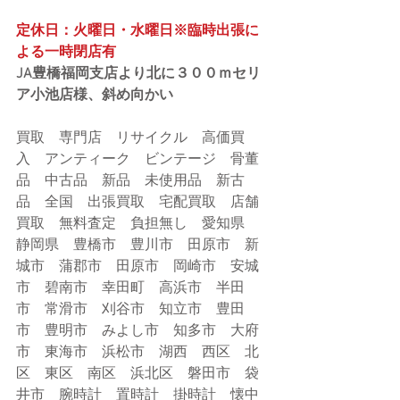
定休日：火曜日・水曜日※臨時出張に
よる一時閉店有
JA豊橋福岡支店より北に３００ｍセリ
ア小池店様、斜め向かい
買取　専門店　リサイクル　高価買
入　アンティーク　ビンテージ　骨董
品　中古品　新品　未使用品　新古
品　全国　出張買取　宅配買取　店舗
買取　無料査定　負担無し　愛知県　
静岡県　豊橋市　豊川市　田原市　新
城市　蒲郡市　田原市　岡崎市　安城
市　碧南市　幸田町　高浜市　半田
市　常滑市　刈谷市　知立市　豊田
市　豊明市　みよし市　知多市　大府
市　東海市　浜松市　湖西　西区　北
区　東区　南区　浜北区　磐田市　袋
井市　腕時計　置時計　掛時計　懐中