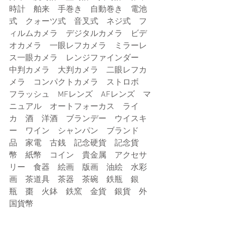
時計　舶来　手巻き　自動巻き　電池
式　クォーツ式　音叉式　ネジ式　フ
ィルムカメラ　デジタルカメラ　ビデ
オカメラ　一眼レフカメラ　ミラーレ
ス一眼カメラ　レンジファインダー　
中判カメラ　大判カメラ　二眼レフカ
メラ　コンパクトカメラ　ストロボ　
フラッシュ　MFレンズ　AFレンズ　マ
ニュアル　オートフォーカス　ライ
カ　酒　洋酒　ブランデー　ウイスキ
ー　ワイン　シャンパン　ブランド
品　家電　古銭　記念硬貨　記念貨
幣　紙幣　コイン　貴金属　アクセサ
リー　食器　絵画　版画　油絵　水彩
画　茶道具　茶器　茶碗　鉄瓶　銀
瓶　棗　火鉢　鉄窯　金貨　銀貨　外
国貨幣