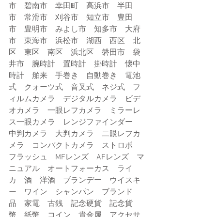
市　碧南市　幸田町　高浜市　半田
市　常滑市　刈谷市　知立市　豊田
市　豊明市　みよし市　知多市　大府
市　東海市　浜松市　湖西　西区　北
区　東区　南区　浜北区　磐田市　袋
井市　腕時計　置時計　掛時計　懐中
時計　舶来　手巻き　自動巻き　電池
式　クォーツ式　音叉式　ネジ式　フ
ィルムカメラ　デジタルカメラ　ビデ
オカメラ　一眼レフカメラ　ミラーレ
ス一眼カメラ　レンジファインダー　
中判カメラ　大判カメラ　二眼レフカ
メラ　コンパクトカメラ　ストロボ　
フラッシュ　MFレンズ　AFレンズ　マ
ニュアル　オートフォーカス　ライ
カ　酒　洋酒　ブランデー　ウイスキ
ー　ワイン　シャンパン　ブランド
品　家電　古銭　記念硬貨　記念貨
幣　紙幣　コイン　貴金属　アクセサ