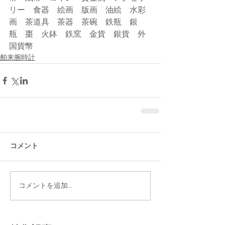
リー　食器　絵画　版画　油絵　水彩
画　茶道具　茶器　茶碗　鉄瓶　銀
瓶　棗　火鉢　鉄窯　金貨　銀貨　外
国貨幣
舶来腕時計
コメント
コメントを追加…